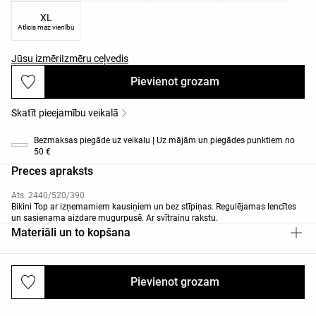
XL
Atlicis maz vienību
Jūsu izmēri
Izmēru ceļvedis
Pievienot grozam
Skatīt pieejamību veikalā
Bezmaksas piegāde uz veikalu | Uz mājām un piegādes punktiem no
50 €
Preces apraksts
Ats. 2440/520/390
Bikini Top ar izņemamiem kausiņiem un bez stīpiņas. Regulējamas lencītes
un sasienama aizdare mugurpusē. Ar svītrainu rakstu.
Materiāli un to kopšana
Pievienot grozam
Piegādes un atgriešana