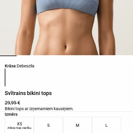
Produkta krāsu saraksts
Krāsa:
Debeszila
Svītrains bikini tops
29,99 €
Bikini tops ar izņemamiem kausiņiem.
Produkta izmēru saraksts
Izmērs
XS
S
M
L
Atlicis maz vienību