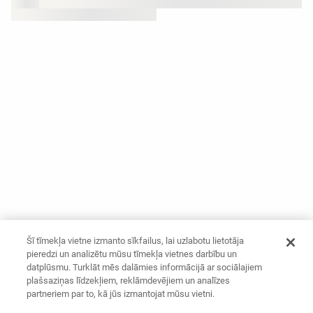
Šī tīmekļa vietne izmanto sīkfailus, lai uzlabotu lietotāja
pieredzi un analizētu mūsu tīmekļa vietnes darbību un
datplūsmu. Turklāt mēs dalāmies informācijā ar sociālajiem
plašsaziņas līdzekļiem, reklāmdevējiem un analīzes
partneriem par to, kā jūs izmantojat mūsu vietni.