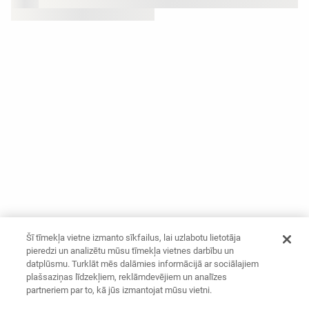
Šī tīmekļa vietne izmanto sīkfailus, lai uzlabotu lietotāja
pieredzi un analizētu mūsu tīmekļa vietnes darbību un
datplūsmu. Turklāt mēs dalāmies informācijā ar sociālajiem
plašsaziņas līdzekļiem, reklāmdevējiem un analīzes
partneriem par to, kā jūs izmantojat mūsu vietni.