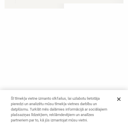
Šī tīmekļa vietne izmanto sīkfailus, lai uzlabotu lietotāja
pieredzi un analizētu mūsu tīmekļa vietnes darbību un
datplūsmu. Turklāt mēs dalāmies informācijā ar sociālajiem
plašsaziņas līdzekļiem, reklāmdevējiem un analīzes
partneriem par to, kā jūs izmantojat mūsu vietni.