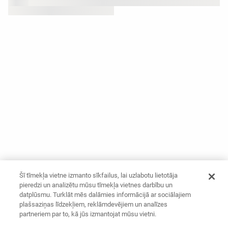
Šī tīmekļa vietne izmanto sīkfailus, lai uzlabotu lietotāja
pieredzi un analizētu mūsu tīmekļa vietnes darbību un
datplūsmu. Turklāt mēs dalāmies informācijā ar sociālajiem
plašsaziņas līdzekļiem, reklāmdevējiem un analīzes
partneriem par to, kā jūs izmantojat mūsu vietni.