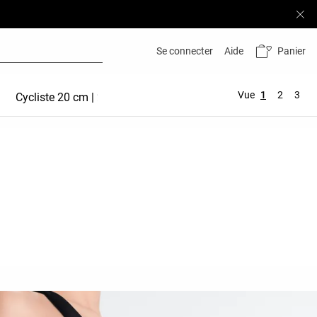
Panier
Se connecter
Aide
Vue
1
2
3
Cycliste 20 cm | 25 cm
Hot Pant 5 cm | 10 cm
Comfo