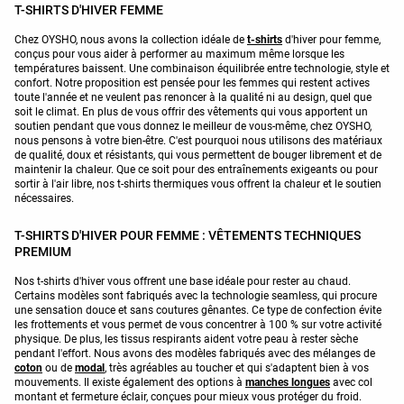
T-SHIRTS D'HIVER FEMME
Chez OYSHO, nous avons la collection idéale de
t-shirts
d'hiver pour femme,
conçus pour vous aider à performer au maximum même lorsque les
températures baissent. Une combinaison équilibrée entre technologie, style et
confort. Notre proposition est pensée pour les femmes qui restent actives
toute l'année et ne veulent pas renoncer à la qualité ni au design, quel que
soit le climat. En plus de vous offrir des vêtements qui vous apportent un
soutien pendant que vous donnez le meilleur de vous-même, chez OYSHO,
nous pensons à votre bien-être. C'est pourquoi nous utilisons des matériaux
de qualité, doux et résistants, qui vous permettent de bouger librement et de
maintenir la chaleur. Que ce soit pour des entraînements exigeants ou pour
sortir à l'air libre, nos t-shirts thermiques vous offrent la chaleur et le soutien
nécessaires.
T-SHIRTS D'HIVER POUR FEMME : VÊTEMENTS TECHNIQUES
PREMIUM
Nos t-shirts d'hiver vous offrent une base idéale pour rester au chaud.
Certains modèles sont fabriqués avec la technologie seamless, qui procure
une sensation douce et sans coutures gênantes. Ce type de confection évite
les frottements et vous permet de vous concentrer à 100 % sur votre activité
physique. De plus, les tissus respirants aident votre peau à rester sèche
pendant l'effort. Nous avons des modèles fabriqués avec des mélanges de
coton
ou de
modal
, très agréables au toucher et qui s'adaptent bien à vos
mouvements. Il existe également des options à
manches longues
avec col
montant et fermeture éclair, conçues pour mieux vous protéger du froid.