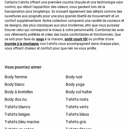
Certains t-shirts offrent une première couche chaude et une technologie odor
control, qui réduit l'apparition des odeurs, vous gardant loin de la
transpiration plus longtemps. Ils incluent également des détails comme des
ouvertures aux poignets pour une plus grande liberté de mouvement et un
confort supplémentaire. Notre collection comprend une variété de couleurs et
de designs, des plus classiques aux plus modernes, afin que vous puissiez
trouver celui qui correspond le mieux à votre personnalité. Combinez-les avec
vos vêtements préférés et créez des looks confortables et fonctionnels. Que
ce soit pour faire du
yoga
à la maison,
sortir courir tôt
ou profiter d'une
journée à la montagne
, nos t-shirts vous accompagnent dans chaque plan,
vous offrant chaleur et confort pour que rien ne vous arrête.
Vous pourriez aimer
Body femme
Body noir
Body blanc
Body yoga
Body à bretelles
Body col halter
Body dos nu
T-shirts noirs
T-shirts blancs
T-shirts verts
T-shirts beiges
T-shirts bleus
T-shirts bleu marine
T-shirts gris