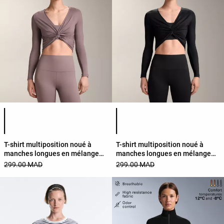
Liste des couleurs du produit
Liste des couleurs du produit
T-shirt multiposition noué à
T-shirt multiposition noué à
manches longues en mélange
manches longues en mélange
de lyocell
de lyocell
299.00 MAD
299.00 MAD