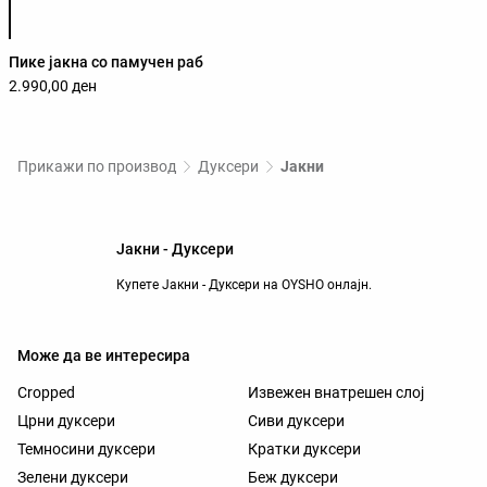
Пике јакна со памучен раб
2.990,00 ден
Прикажи по производ
Дуксери
Јакни
Јакни - Дуксери
Купете Јакни - Дуксери на OYSHO онлајн.
Може да ве интересира
Cropped
Извежен внатрешен слој
Црни дуксери
Сиви дуксери
Темносини дуксери
Кратки дуксери
Зелени дуксери
Беж дуксери