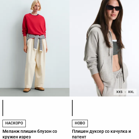
Листа на бои на производот
Листа на бои на производот
НАСКОРО
НОВО
Меланж плишен блузон со
Плишен дуксер со качулка и
кружен изрез
патент