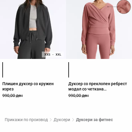
Листа на бои на производот
Листа на бои на производот
Плишен дуксер со кружен
Дуксер со преклопен ребрест
изрез
модал со четкана
внатрешност
990,00 ден
990,00 ден
Прикажи по производ
Дуксери
Дуксери за фитнес