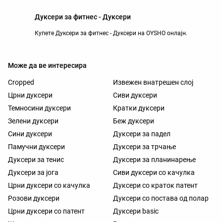
Дуксери за фитнес - Дуксери
Купете Дуксери за фитнес - Дуксери на OYSHO онлајн.
Може да ве интересира
Cropped
Извежен внатрешен слој
Црни дуксери
Сиви дуксери
Темносини дуксери
Кратки дуксери
Зелени дуксери
Беж дуксери
Сини дуксери
Дуксери за падел
Памучни дуксери
Дуксери за трчање
Дуксери за тенис
Дуксери за планинарење
Дуксери за јога
Сиви дуксери со качулка
Црни дуксери со качулка
Дуксери со краток патент
Розови дуксери
Дуксери со постава од полар
Црни дуксери со патент
Дуксери basic