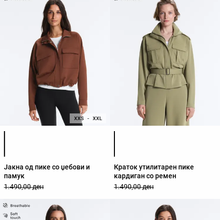
Листа на бои на производот
Листа на бои на производот
Јакна од пике со џебови и
Краток утилитарен пике
памук
кардиган со ремен
1.490,00 ден
1.490,00 ден