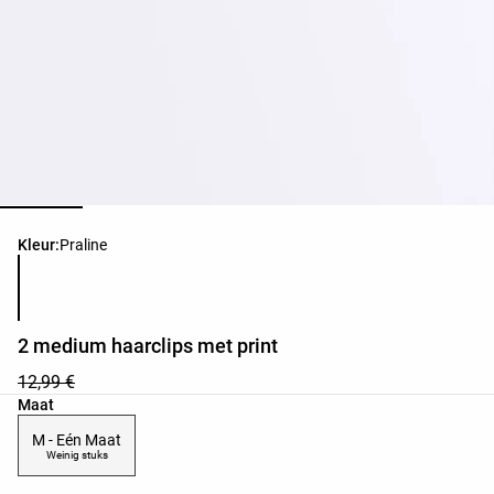
Lijst met productkleuren
Kleur:
Praline
2 medium haarclips met print
12,99 €
Lijst met productmaten
Maat
M - Eén Maat
Weinig stuks