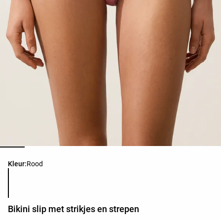
Lijst met productkleuren
Kleur:
Rood
Bikini slip met strikjes en strepen