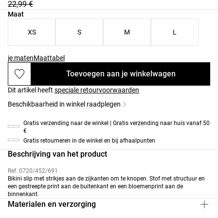
22,99 €
Lijst met productmaten
Maat
XS
S
M
L
je maten
Maattabel
Toevoegen aan je winkelwagen
Dit artikel heeft
speciale retourvoorwaarden
Beschikbaarheid in winkel raadplegen
Gratis verzending naar de winkel | Gratis verzending naar huis vanaf 50
€
Gratis retourneren in de winkel en bij afhaalpunten
Beschrijving van het product
Ref. 0720/452/691
Bikini slip met strikjes aan de zijkanten om te knopen. Stof met structuur en
een gestreepte print aan de buitenkant en een bloemenprint aan de
binnenkant.
Materialen en verzorging