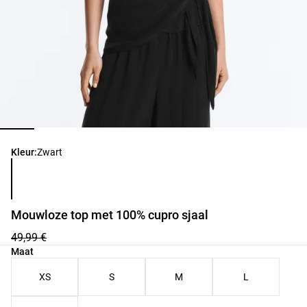
Lijst met productkleuren
Kleur:
Zwart
Mouwloze top met 100% cupro sjaal
49,99 €
Lijst met productmaten
Maat
XS
S
M
L