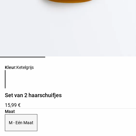
Lijst met productkleuren
Kleur:
Ketelgrijs
Set van 2 haarschuifjes
15,99 €
Lijst met productmaten
Maat
M - Eén Maat