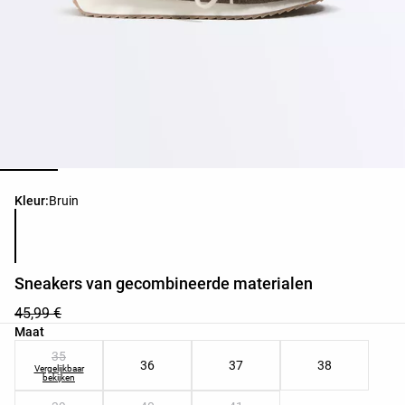
Lijst met productkleuren
Kleur:
Bruin
Sneakers van gecombineerde materialen
45,99 €
Lijst met productmaten
Maat
35
36
37
38
Vergelijkbaar
bekijken