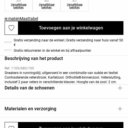
39
40
41
Vergelijkbaar
Vergelijkbaar
Vergelijkbaar
bekijken
bekijken
bekijken
je maten
Maattabel
Toevoegen aan je winkelwagen
Gratis verzending naar de winkel | Gratis verzending naar huis vanaf 50
€
Gratis retourneren in de winkel en bij afhaalpunten
Beschrijving van het product
Ref. 1105/680/100
Sneakers in runningstijl, uitgevoerd in een combinatie van suède en textiel.
Contrasterende veterstrook. Kartelzool. Ortholite®-binnenzool. Vetersluiting,
inclusief 2 paar veters in verschillende kleuren. Hoogte van de zool: 2 cm.
Details van de schoenen
Materialen en verzorging