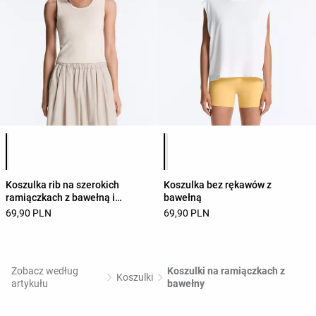
Lista kolorów produktu
Lista kolorów produktu
Koszulka rib na szerokich
Koszulka bez rękawów z
ramiączkach z bawełną i
bawełną
modalem
69,90 PLN
69,90 PLN
Zobacz według
Koszulki na ramiączkach z
Koszulki
artykułu
bawełny