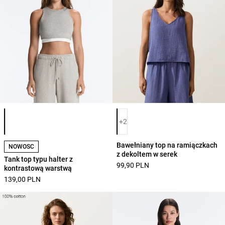
Lista kolorów produktu
Lista kolorów produktu
+2
Bawełniany top na ramiączkach
NOWOŚĆ
z dekoltem w serek
Tank top typu halter z
99,90 PLN
kontrastową warstwą
139,00 PLN