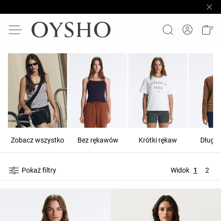
Zobacz wszystko
Bez rękawów
Krótki rękaw
Długi 
Pokaż filtry
Widok
1
2