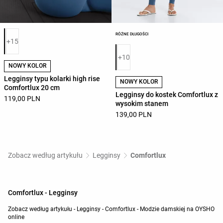
Lista kolorów produktu
RÓŻNE DŁUGOŚCI
+15
Lista kolorów produktu
+10
NOWY KOLOR
Legginsy typu kolarki high rise
NOWY KOLOR
Comfortlux 20 cm
Legginsy do kostek Comfortlux z
119,00 PLN
wysokim stanem
139,00 PLN
Zobacz według artykułu
Legginsy
Comfortlux
Comfortlux - Legginsy
Zobacz według artykułu - Legginsy - Comfortlux - Modzie damskiej na OYSHO
online