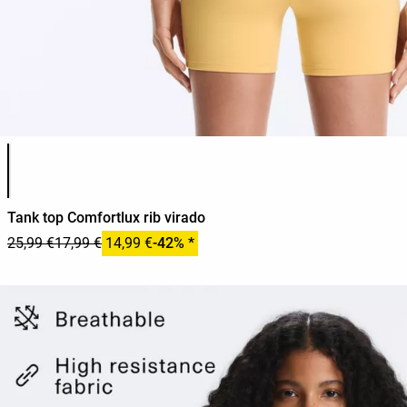
Lista de cores do produto
Tank top Comfortlux rib virado
25,99 €
17,99 €
14,99 €
-42% *