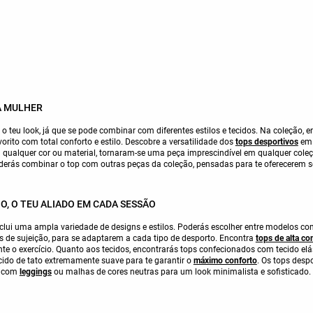
A MULHER
 o teu look, já que se pode combinar com diferentes estilos e tecidos. Na coleção, 
vorito com total conforto e estilo. Descobre a versatilidade dos
tops desportivos
em 
qualquer cor ou material, tornaram-se uma peça imprescindível em qualquer coleç
derás combinar o top com outras peças da coleção, pensadas para te oferecerem 
, O TEU ALIADO EM CADA SESSÃO
lui uma ampla variedade de designs e estilos. Poderás escolher entre modelos com
eis de sujeição, para se adaptarem a cada tipo de desporto. Encontra
tops de alta c
e o exercício. Quanto aos tecidos, encontrarás tops confecionados com tecido elást
ecido de tato extremamente suave para te garantir o
máximo conforto
. Os tops des
l com
leggings
ou malhas de cores neutras para um look minimalista e sofisticado.