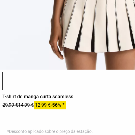
Lista de cores do produto
T-shirt de manga curta seamless
29,99 €
14,99 €
12,99 €
-56% *
*Desconto aplicado sobre o preço da estação.