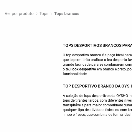
Ver por produto
Tops
Tops brancos
TOPS DESPORTIVOS BRANCOS PAR
O top desportivo branco é a peça ideal para
que te permitirão praticar o teu desporto fa
grande facilidade para se combinarem com 
o teu
look desportivo
em branco e preto, po
funcionalidade.
TOP DESPORTIVO BRANCO DA OYSHO
A coleção de tops desportivos da OYSHO inc
tops de tirantes largos, com diferentes nív
transpiráveis para maior comodidade durant
qualquer tipo de atividade física, ou com t
limpo e fresco, que combina de forma idea