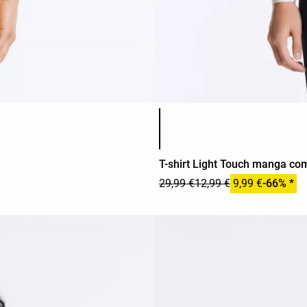
Lista de cores do produto
T-shirt Light Touch manga co
29,99 €
12,99 €
9,99 €
-66% *