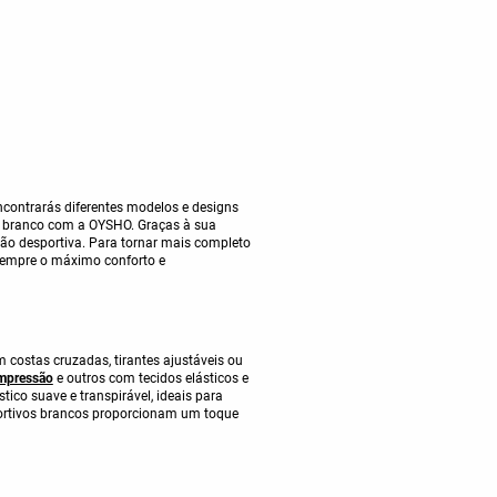
encontrarás diferentes modelos e designs
branco com a OYSHO. Graças à sua
ão desportiva. Para tornar mais completo
sempre o máximo conforto e
 costas cruzadas, tirantes ajustáveis ou
ompressão
e outros com tecidos elásticos e
ico suave e transpirável, ideais para
portivos brancos proporcionam um toque