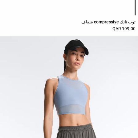
قائمة ألوان المنتج
حسب
الجودة
Oysho
توب تانك compressive شفاف
Community
199.00 QAR
افتتاحية
مساعدة