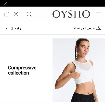
وصل
حديثًا
Active
عرض المرشحات
رؤية
1
2
shorts
الأكثر
مبيعًا
المشاهدة
حسب
المنتج
المشاهدة
حسب
النشاط
المشاهدة