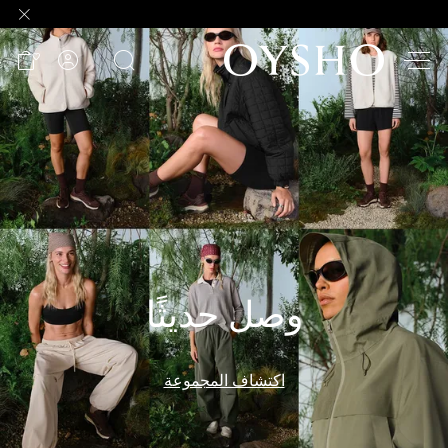
وصل
حديثًا
Active
shorts
الأكثر
مبيعًا
المشاهدة
حسب
وصل حديثًا
المنتج
المشاهدة
حسب
اكتشاف المجموعة
النشاط
المشاهدة