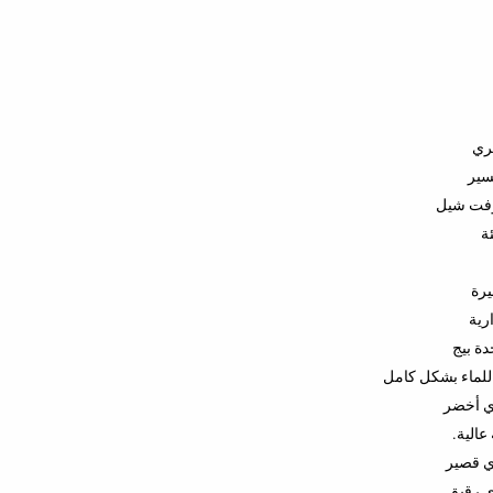
ري
سير
وفت شيل
ة
يرة
رية
دة بيج
 للماء بشكل كامل
ي أخضر
عالية.
 قصير
 رقيق