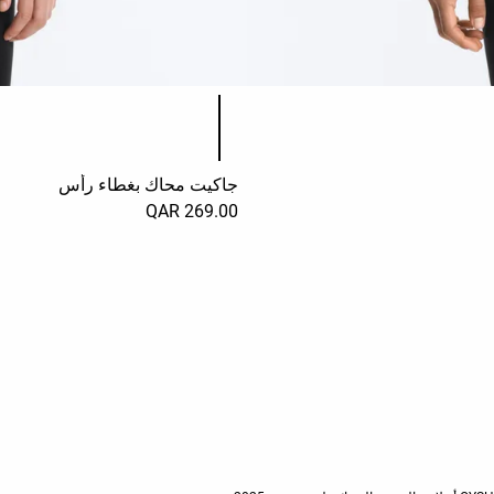
قائمة ألوان المنتج
جاكيت محاك بغطاء رأس
269.00 QAR