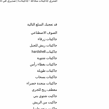
اشتري جاكيتات محاكة - جاكيتاتi | صديري في OYSHO أونلاين. الموضة النسائية لربيع صيف 2025
قد تعجبك السلع التالية
الصوف الاصطناعي
جاكيتات زرقاء
جاكيتات ريش للجبل
جاكيتات hardshell
جاكيتات شتوية
جاكيتات بغطاء رأس
جاكيتات طويلة
جاكيتات بسحاب
جاكيتات منجدة خضراء
معطف ريح للجري
جاكيت شتوي بني
جاكيت من الريش
جاكيت منجد طويل