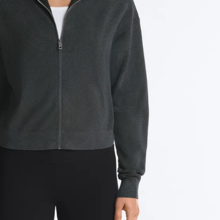
رياضية
شخصية
خياطات
إطلالة
الإكسسوارات
كاملة
حوامل
بدل
رياضي