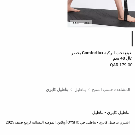
قائمة ألوان المنتج
لغينغ تحت الركبة Comfortlux بخصر
عالٍ 40 سم
179.00 QAR
المشاهدة حسب المنتج
بناطيل
بناطيل كابري
بناطيل كابري - بناطيل
اشتري بناطيل كابري - بناطيل في OYSHO أونلاين. الموضة النسائية لربيع صيف 2025