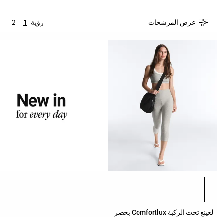
حسب
الجودة
عرض المرشحات
رؤية
1
2
Oysho
Community
افتتاحية
مساعدة
قائمة ألوان المنتج
لغينغ تحت الركبة Comfortlux بخصر