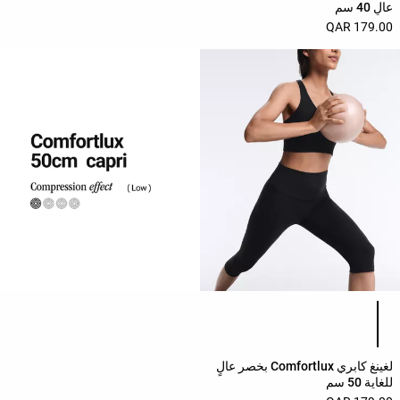
عالٍ 40 سم
179.00 QAR
قائمة ألوان المنتج
لغينغ كابري Comfortlux بخصر عالٍ
للغاية 50 سم