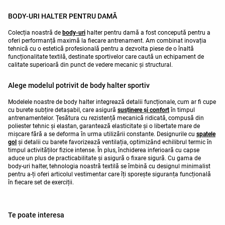
BODY-URI HALTER PENTRU DAMĂ
Colecția noastră de
body-uri
halter pentru damă a fost concepută pentru a
oferi performanță maximă la fiecare antrenament. Am combinat inovația
tehnică cu o estetică profesională pentru a dezvolta piese de o înaltă
funcționalitate textilă, destinate sportivelor care caută un echipament de
calitate superioară din punct de vedere mecanic și structural.
Alege modelul potrivit de body halter sportiv
Modelele noastre de body halter integrează detalii funcționale, cum ar fi cupe
cu burete subțire detașabil, care asigură
susținere și confort
în timpul
antrenamentelor. Țesătura cu rezistență mecanică ridicată, compusă din
poliester tehnic și elastan, garantează elasticitate și o libertate mare de
mișcare fără a se deforma în urma utilizării constante. Designurile cu
spatele
gol
și detalii cu barete favorizează ventilația, optimizând echilibrul termic în
timpul activităților fizice intense. În plus, închiderea inferioară cu capse
aduce un plus de practicabilitate și asigură o fixare sigură. Cu gama de
body-uri halter, tehnologia noastră textilă se îmbină cu designul minimalist
pentru a-ți oferi articolul vestimentar care îți sporește siguranța funcțională
în fiecare set de exerciții.
Te poate interesa