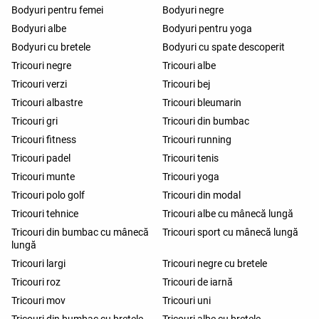
Bodyuri pentru femei
Bodyuri negre
Bodyuri albe
Bodyuri pentru yoga
Bodyuri cu bretele
Bodyuri cu spate descoperit
Tricouri negre
Tricouri albe
Tricouri verzi
Tricouri bej
Tricouri albastre
Tricouri bleumarin
Tricouri gri
Tricouri din bumbac
Tricouri fitness
Tricouri running
Tricouri padel
Tricouri tenis
Tricouri munte
Tricouri yoga
Tricouri polo golf
Tricouri din modal
Tricouri tehnice
Tricouri albe cu mânecă lungă
Tricouri din bumbac cu mânecă
Tricouri sport cu mânecă lungă
lungă
Tricouri largi
Tricouri negre cu bretele
Tricouri roz
Tricouri de iarnă
Tricouri mov
Tricouri uni
Tricouri din bumbac cu bretele
Tricouri albe cu bretele