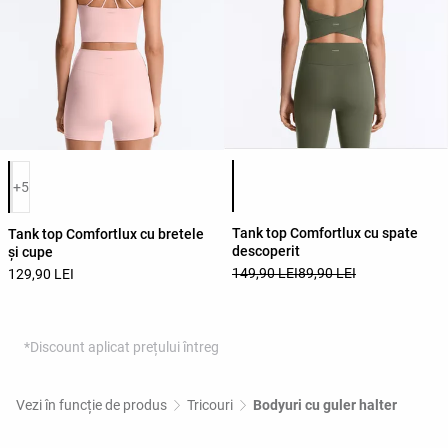
Lista de culori ale produsului
Lista de culori ale produsului
+5
Tank top Comfortlux cu spate
Tank top Comfortlux cu bretele
descoperit
și cupe
149,90 LEI
89,90 LEI
129,90 LEI
*Discount aplicat prețului întreg
Vezi în funcție de produs
Tricouri
Bodyuri cu guler halter