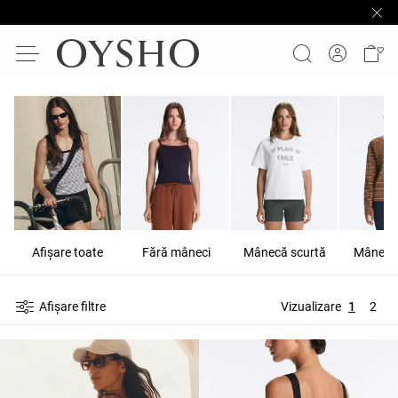
Afişare toate
Fără mâneci
Mânecă scurtă
Mânecă
Afișare filtre
Vizualizare
1
2