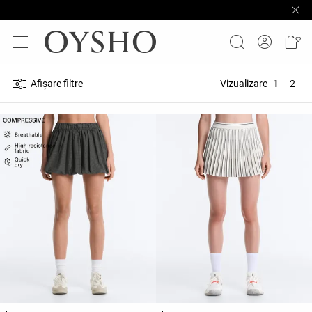
Afișare filtre
Vizualizare
1
2