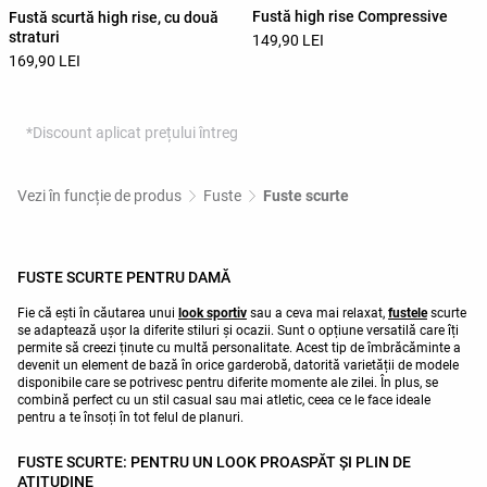
Fustă high rise Compressive
Fustă scurtă high rise, cu două
straturi
149,90 LEI
169,90 LEI
*Discount aplicat prețului întreg
Vezi în funcție de produs
Fuste
Fuste scurte
FUSTE SCURTE PENTRU DAMĂ
Fie că ești în căutarea unui
look sportiv
sau a ceva mai relaxat,
fustele
scurte
se adaptează ușor la diferite stiluri și ocazii. Sunt o opțiune versatilă care îți
permite să creezi ținute cu multă personalitate. Acest tip de îmbrăcăminte a
devenit un element de bază în orice garderobă, datorită varietății de modele
disponibile care se potrivesc pentru diferite momente ale zilei. În plus, se
combină perfect cu un stil casual sau mai atletic, ceea ce le face ideale
pentru a te însoți în tot felul de planuri.
FUSTE SCURTE: PENTRU UN LOOK PROASPĂT ȘI PLIN DE
ATITUDINE