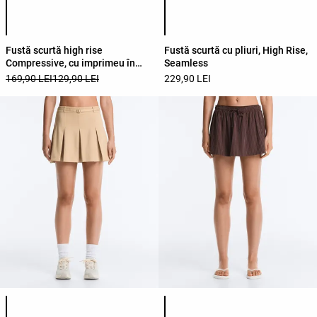
Lista de culori ale produsului
Lista de culori ale produsului
Fustă scurtă high rise
Fustă scurtă cu pliuri, High Rise,
Compressive, cu imprimeu în
Seamless
carouri
169,90 LEI
129,90 LEI
229,90 LEI
Lista de culori ale produsului
Lista de culori ale produsului