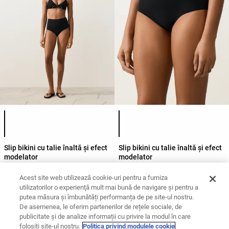
Lista de culori ale produsului
Lista de culori ale produsului
Slip bikini cu talie înaltă și efect
Slip bikini cu talie înaltă și efect
modelator
modelator
99,90 LEI
99,90 LEI
Acest site web utilizează cookie-uri pentru a furniza
utilizatorilor o experienţă mult mai bună de navigare și pentru a
putea măsura și îmbunătăți performanța de pe site-ul nostru.
De asemenea, le oferim partenerilor de rețele sociale, de
Vezi în funcție de
Articole de
Cu talie
Slipuri
publicitate și de analize informații cu privire la modul în care
produs
baie
înaltă
folosiți site-ul nostru.
Politica privind modulele cookie