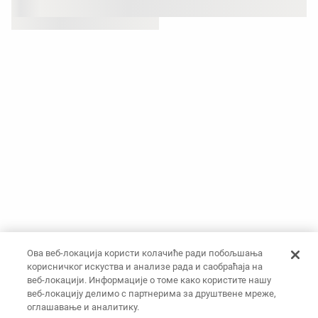
Ова веб-локација користи колачиће ради побољшања
корисничког искуства и анализе рада и саобраћаја на
веб-локацији. Информације о томе како користите нашу
веб-локацију делимо с партнерима за друштвене мреже,
оглашавање и аналитику.