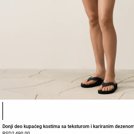
Списак боја производа
Donji deo kupaćeg kostima sa teksturom i kariranim dezeno
RSD2,490.00