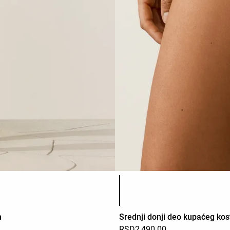
Списак боја производа
m
Srednji donji deo kupaćeg kos
RSD2,490.00