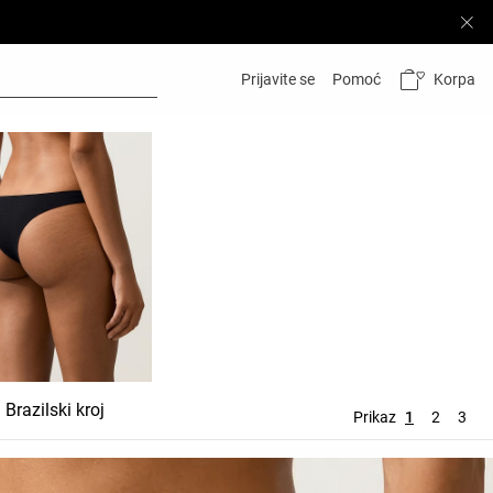
Korpa
Prijavite se
Pomoć
Brazilski kroj
Vezice
Tange
Prikaz
1
2
3