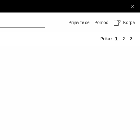
Korpa
Prijavite se
Pomoć
Prikaz
1
2
3