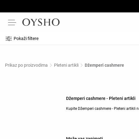
Pokaži filtere
Prikaz po proizvodima
Pleteni artikli
Džemperi cashmere
Džemperi cashmere - Pleteni artikli
Kupite Džemperi cashmere - Pleteni artikli
Može vas zanimati