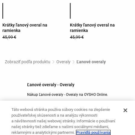
Zoznam farieb produktu
Zoznam farieb produktu
Krátky ľanový overal na
Krátky ľanový overal na
ramienka
ramienka
45,99 €
45,99 €
Zobraziť podľa produktu
Overaly
Ľanové overaly
Ľanové overaly - Overaly
Nákup Ľanové overaly - Overaly na OYSHO Online.
Táto webová stránka používa súbory cookies na zlepšenie
Mohlo by ťa zaujímať
používateľskej skúsenosti a na analýzu výkonnosti
a návštevnosti našej webovej stránky. Informácie o používaní
Letné overaly
Krátke overaly
našej stránky tiež zdieľame s našimi sociálnymi médiami,
Ski
Zimné overaly
reklamnými a analytickými partnermi.
Pravidlá používania