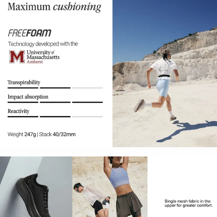
حسب
الجودة
تنزيلات
مشاهدة
الكل
بدءًا
من
40%
لغينغ
بناطيل
حمالات
صدر
رياضية