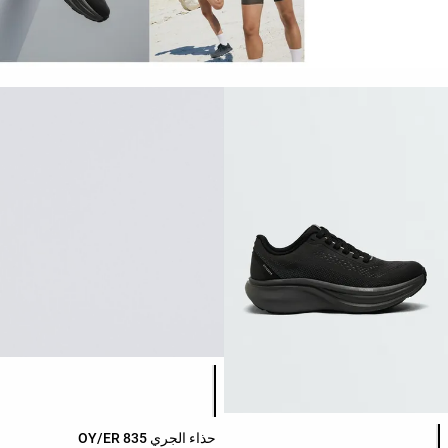
جمبسوتات
شورتات
| تنانير
توبات
تيشيرتات
جاكيتاتi
| صديري
سويتشرتات
مرقط
حزمة
سراويل
قائمة ألوان المنتج
داخلية
جوارب
قائمة ألوان المنتج
حذاء الجري OY/ER 835