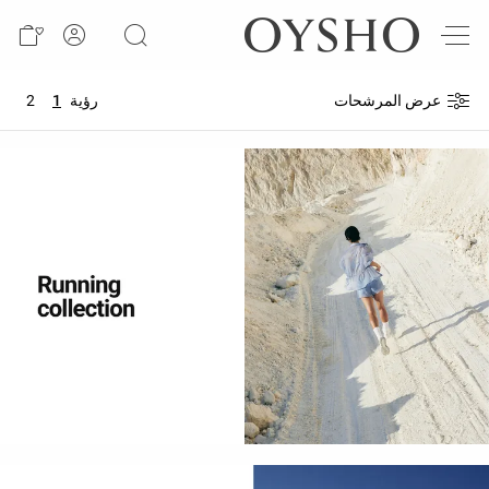
وصل
حديثًا
عرض المرشحات
رؤية
1
2
Active
shorts
الأكثر
مبيعًا
المشاهدة
حسب
المنتج
المشاهدة
حسب
النشاط
المشاهدة