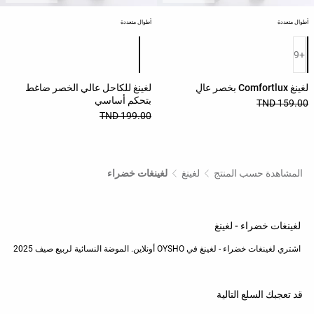
أحذية
أطوال متعددة
أطوال متعددة
قائمة ألوان المنتج
قائمة ألوان المنتج
حقائب |
+9
حقائب
أدوات
لغينغ Comfortlux بخصر عالٍ
لغينغ للكاحل عالي الخصر ضاغط
شخصية
بتحكم أساسي
159.00 TND
199.00 TND
الإكسسوارات
الشراء
حسب
المشاهدة حسب المنتج
لغينغ
لغينغات خضراء
المقاس
لغينغات خضراء - لغينغ
افتتاحية
اشتري لغينغات خضراء - لغينغ في OYSHO أونلاين. الموضة النسائية لربيع صيف 2025
مساعدة
قد تعجبك السلع التالية