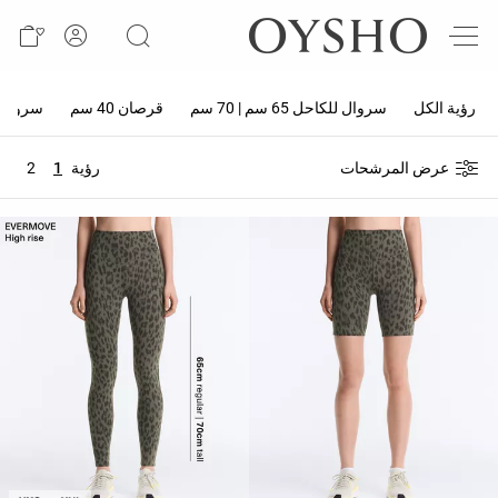
وصل
حديثًا
رؤية الكل
سروال للكاحل 65 سم | 70 سم
قرصان 40 سم
سروال ركوب در
Active
shorts
عرض المرشحات
رؤية
1
2
الأكثر
مبيعًا
المشاهدة
حسب
المنتج
المشاهدة
حسب
النشاط
المشاهدة