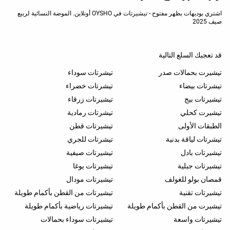
جمبسوتات
اشتري بوديهات بظهر مفتوح - تيشيرتات في OYSHO أونلاين. الموضة النسائية لربيع
صيف 2025
شورتات
| تنانير
قد تعجبك السلع التالية
توبات
تيشيرت بحمالات صدر
تيشرتات سوداء
تيشيرتات
تيشرتات بيضاء
تيشرتات خضراء
جاكيتاتi
تيشيرتات بيج
تيشيرتات زرقاء
| صديري
تيشيرت كحلي
تيشرتات رمادية
الطبقات الأولى
تيشيرتات قطن
سويتشرتات
تيشرتات لياقة بدنية
تيشرتات للجري
تيشيرتات بادل
تيشيرتات صيفية
مرقط
تيشيرتات جبلية
تيشيرتات يوغا
حزمة
قمصان بولو للغولف
تيشيرتات مودال
سراويل
تيشيرتات تقنية
تيشيرتات من القطن بأكمام طويلة
داخلية
تيشيرت من القطن بأكمام طويلة
تيشيرتات رياضية بأكمام طويلة
جوارب
تيشيرتات واسعة
تيشيرتات سوداء بحمالات