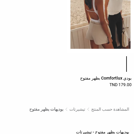
حسب
الجودة
تنزيلات
مشاهدة
الكل
بدءًا
قائمة ألوان المنتج
من
40%
بودي Comfortlux بظهر مفتوح
لغينغ
179.00 TND
بناطيل
حمالات
المشاهدة حسب المنتج
تيشيرتات
بوديهات بظهر مفتوح
صدر
رياضية
بوديهات بظهر مفتوح - تيشيرتات