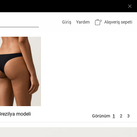
Alışveriş sepeti
Gi̇ri̇ş
Yardım
Brezilya modeli
Bağcıklar
Tanga
Görünüm
1
2
3