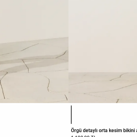
Ürün renk listesi
Örgü detaylı orta kesim bikini a