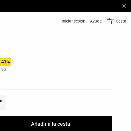
Cesta
Iniciar sesión
Ayuda
-41%
res del producto
lva
as del producto
ca
Añadir a la cesta