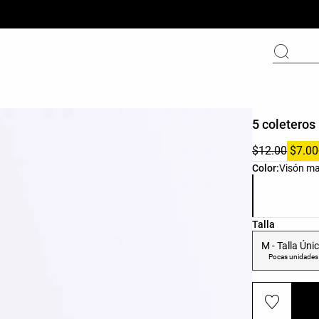
5 coleteros
$12.00
$7.00
Lista de colo
Color:
Visón ma
Lista de tall
Talla
M - Talla Úni
Pocas unidades