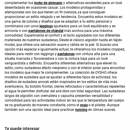
complementar tus
looks de gimnasio
y alternativas excelentes para un look
desenfadado en ocasiones casual. Los modelos protagonistas y
atemporales son los que tienen un fit oversize, ya que consiguen
proporcionar un estilo relajado y en tendencia. Encuentra estos modelos en
una gama de colores y diseños que se adaptan a tu estilo personal y
combínalos con unos
leggings
ajustados para un look equilibrado y en
armonía o con
pantalones de chándal
más anchos para una máxima
comodidad. Experimenta el confort y el tacto agradable con los diferentes
materiales de nuestras sudaderas, Desde el clásico algodón hasta en tejido
modal, que ofrece una sensación suave y cálida en la piel. Si buscas una
opción más especial e igualmente actual, te ofrecemos los modelos cropped,
ideales para vestir con leggings y
pantalones
con cintura alta para una
silueta marcada y favorecedora o con la cintura baja para un look
vanguardista y definido. Encuentra diferentes alternativas que eleven tu
estilo, como sudaderas efecto neopreno o con el interior polar para encontrar
los modelos que mejor te complementen. La colección de OYSHO ofrece
modelos de sudadera que se ajustan a diferentes tipos de actividad; los
diseños de sudadera anorak están inspirados en los estilos de vida más
aventureros. Su bolsillo frontal, cierres reforzados y características repelentes
al agua te permiten disfrutar del aire libre con total seguridad. Las sudaderas
largas de algodón con cremallera y capucha presentan versatilidad y
comodidad para las actividades indoor en las que la temperatura del cuerpo
se va graduando de manera constante, como el
yoga
o el pilates. Aunque
también son una opción ideal para practicar
running
en climas suaves.
Te puede interesar