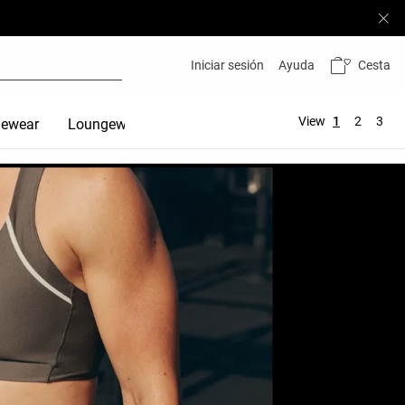
Cesta
Iniciar sesión
Ayuda
View
1
2
3
ewear
Loungewear
Viajar