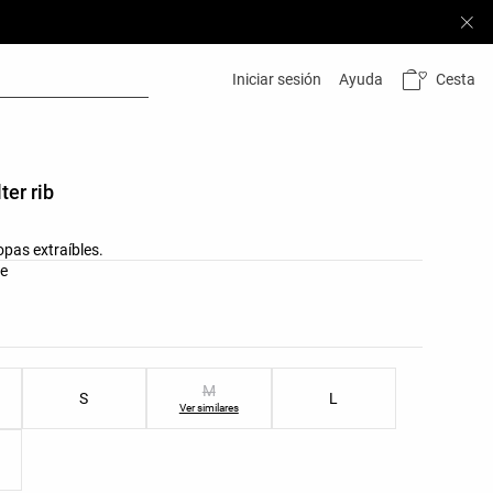
Cesta
Iniciar sesión
Ayuda
ter rib
pas extraíbles.
res del producto
te
as del producto
M
S
L
Ver similares