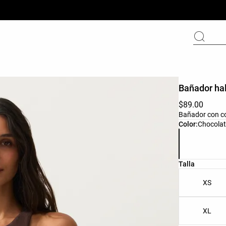
Bañador hal
$89.00
Bañador con co
Lista de colo
Color:
Chocola
Lista de tall
Talla
XS
XL