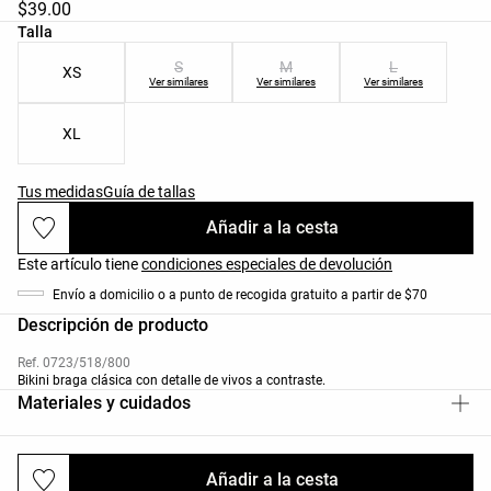
$39.00
Lista de tallas del producto
Talla
S
M
L
XS
Ver similares
Ver similares
Ver similares
XL
Tus medidas
Guía de tallas
Añadir a la cesta
Este artículo tiene
condiciones especiales de devolución
Envío a domicilio o a punto de recogida gratuito a partir de $70
Descripción de producto
Ref. 0723/518/800
Bikini braga clásica con detalle de vivos a contraste.
Materiales y cuidados
Añadir a la cesta
Envíos y devoluciones