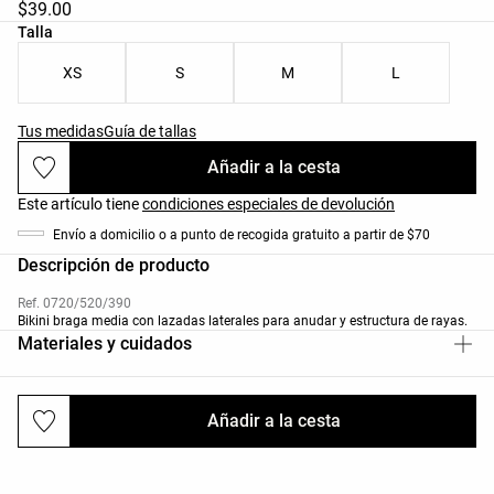
$39.00
Lista de tallas del producto
Talla
XS
S
M
L
Tus medidas
Guía de tallas
Añadir a la cesta
Este artículo tiene
condiciones especiales de devolución
Envío a domicilio o a punto de recogida gratuito a partir de $70
Descripción de producto
Ref. 0720/520/390
Bikini braga media con lazadas laterales para anudar y estructura de rayas.
Materiales y cuidados
Añadir a la cesta
Envíos y devoluciones