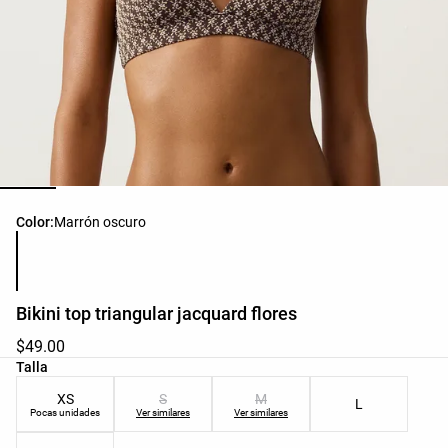
Lista de colores del producto
Color:
Marrón oscuro
Bikini top triangular jacquard flores
$49.00
Lista de tallas del producto
Talla
XS
S
M
L
Pocas unidades
Ver similares
Ver similares