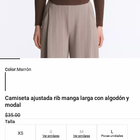
Lista de colores del producto
Color:
Marrón
Camiseta ajustada rib manga larga con algodón y
modal
$35.00
Lista de tallas del producto
Talla
S
M
L
XS
Ver similares
Ver similares
Pocas unidades