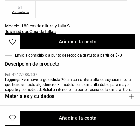
XL
Ver similares
Modelo: 180 cm de altura y talla S
Tus medidas
Guía de tallas
Añadir a la cesta
Envío a domicilio o a punto de recogida gratuito a partir de $70
Descripción de producto
Ref. 4242/288/507
Leggings Evermove largo ciclista 20 cm con cintura alta de sujeción media
que tiene un tacto algodonero. El modelo tiene cinturilla doble para mayor
soporte y comodidad. Bolsillo interior en la parte trasera de la cintura. Con
estampado leopardo. Tejido transpirable y de alta resistencia.
Materiales y cuidados
Añadir a la cesta
Envíos y devoluciones