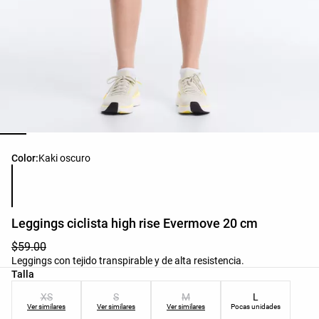
Lista de colores del producto
Color:
Kaki oscuro
Leggings ciclista high rise Evermove 20 cm
$59.00
Leggings con tejido transpirable y de alta resistencia.
Lista de tallas del producto
Talla
XS
S
M
L
Ver similares
Ver similares
Ver similares
Pocas unidades