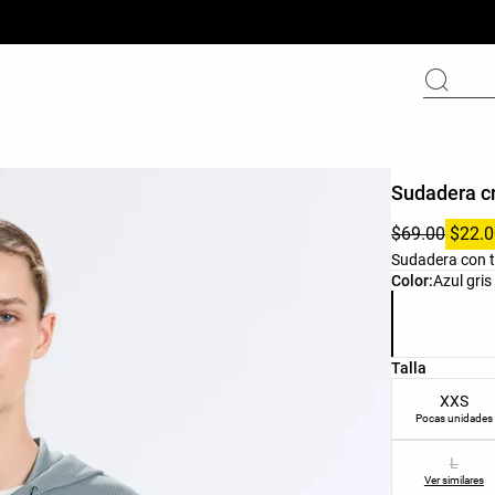
Sudadera cr
$69.00
$22.0
Sudadera con te
Lista de colo
Color:
Azul gris
Lista de tall
Talla
XXS
Pocas unidades
L
Ver similares