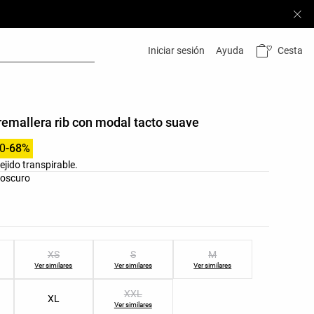
Cesta
Iniciar sesión
Ayuda
emallera rib con modal tacto suave
0
-68%
jido transpirable.
res del producto
 oscuro
as del producto
XS
S
M
Ver similares
Ver similares
Ver similares
XXL
XL
Ver similares