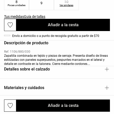
8
10
9
Pocas unidades
Ver similares
Tus medidas
Guía de tallas
Añadir a la cesta
Envío a domicilio o a punto de recogida gratuito a partir de $70
Descripción de producto
Ref. 1106/880/030
Zapatilla combinada en tejido y piezas de serraje. Presenta diseño de líneas
estilizadas con paneles superpuestos, pespuntes marcados en el lateral y
detalle en contraste en la talonera. Cierre mediante cordones.
Suela plana de perfil bajo con acabado en tono natural.
Detalles sobre el calzado
Materiales y cuidados
Añadir a la cesta
Envíos y devoluciones