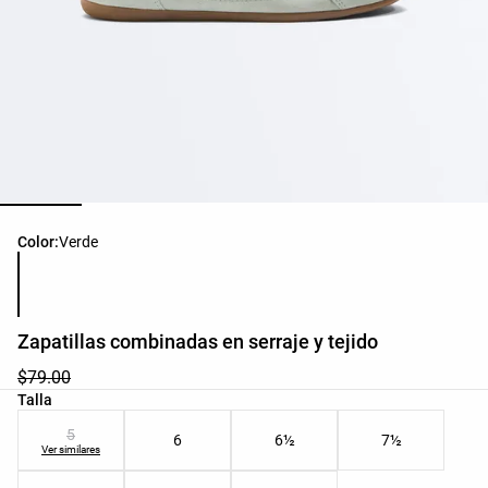
Lista de colores del producto
Color:
Verde
Zapatillas combinadas en serraje y tejido
$79.00
Lista de tallas del producto
Talla
5
6
6½
7½
Ver similares