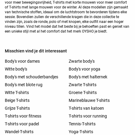
voor meer bewegingsvrijheid, T-shirts met korte mouwen voor meer comfort
of T-shirts met lange mouwen voor de winter. Al deze modellen zijn gemaakt
van technische stoffen, ideaal om de luchtstroom te bevorderen tijdens elke
sessie. Bovendien zullen de verschillende kragen die in deze collectie te
vinden zijn, zoals de ronde, polo of met knopen, elke outfit naar een hoger
niveau tillen. Vind het model dat het beste bij je behoeften past en geniet van
een unieke stijl met al het comfort dat het merk OYSHO je biedt.
Misschien vind je dit interessant
Body's voor dames
Zwarte body's
Witte body's
Body's voor yoga
Body's met schouderbandjes
Body's met halternek
Body's met blote rug
Zwarte T-shirts
Witte T-shirts
Groene T-shirts
Beige T-shirts
Marineblauwe T-shirts
Grijze T-shirts
T-shirts van katoen
T-shirts voor fitness
T-shirts voor running
T-shirts voor padel
Tennis-T-shirts
Wandel-T-shirts
Yoga-T-shirts