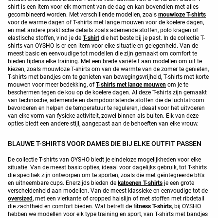
shirt is een item voor elk moment van de dag en kan bovendien met alles
gecombineerd worden. Met verschillende modellen, zoals
mouwloze T-shirts
voor de warme dagen of T-shirts met lange mouwen voor de koelere dagen,
en met andere praktische details zoals ademende stoffen, polo kragen of
elastische stoffen, vind je de
T-shirt
die het beste bij je past. In de collectie T-
shirts van OYSHO is er een item voor elke situatie en gelegenheid. Van de
meest basic en eenvoudige tot modellen die zijn gemaakt om comfort te
bieden tijdens elke training. Met een brede variëteit aan modellen om uit te
kiezen, zoals mouwloze T-shirts om van de warmte van de zomer te genieten,
T-shirts met bandjes om te genieten van bewegingsvrijheid, T-shirts met korte
mouwen voor meer bedekking, of
T-shirts met lange mouwen
om je te
beschermen tegen de kou op de koelere dagen. Al deze T-shirts zijn gemaakt
van technische, ademende en dampdoorlatende stoffen die de luchtstroom
bevorderen en helpen de temperatuur te reguleren, ideaal voor het uitvoeren
van elke vorm van fysieke activiteit, zowel binnen als buiten. Elk van deze
opties biedt een andere stijl, aangepast aan de behoeften van elke vrouw.
BLAUWE T-SHIRTS VOOR DAMES DIE BIJ ELKE OUTFIT PASSEN
De collectie T-shirts van OYSHO biedt je eindeloze mogelijkheden voor elke
situatie. Van de meest basic opties, ideaal voor dagelijks gebruik, tot T-shirts
die specifiek zijn ontworpen om te sporten, zoals die met geïntegreerde bh's
en uitneembare cups. Enerzijds bieden de
katoenen T-shirts
je een grote
verscheidenheid aan modellen. Van de meest klassieke en eenvoudige tot de
oversized
, met een vierkante of cropped halslijn of met stoffen met ribdetail
die zachtheid en comfort bieden. Wat betreft de f
itness T-shirts
, bij OYSHO
hebben we modellen voor elk type training en sport, van T-shirts met bandjes