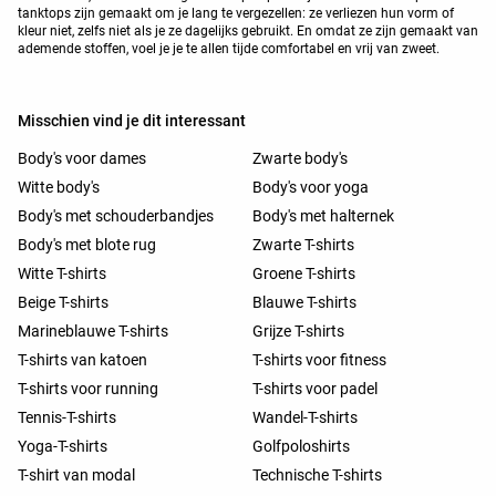
tanktops zijn gemaakt om je lang te vergezellen: ze verliezen hun vorm of
kleur niet, zelfs niet als je ze dagelijks gebruikt. En omdat ze zijn gemaakt van
ademende stoffen, voel je je te allen tijde comfortabel en vrij van zweet.
Misschien vind je dit interessant
Body's voor dames
Zwarte body's
Witte body's
Body's voor yoga
Body's met schouderbandjes
Body's met halternek
Body's met blote rug
Zwarte T-shirts
Witte T-shirts
Groene T-shirts
Beige T-shirts
Blauwe T-shirts
Marineblauwe T-shirts
Grijze T-shirts
T-shirts van katoen
T-shirts voor fitness
T-shirts voor running
T-shirts voor padel
Tennis-T-shirts
Wandel-T-shirts
Yoga-T-shirts
Golfpoloshirts
T-shirt van modal
Technische T-shirts