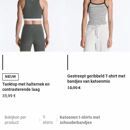
Lijst met productkleuren
Lijst met productkleuren
Gestreept geribbeld T-shirt met
NIEUW
bandjes van katoenmix
Tanktop met halternek en
15,99 €
contrasterende laag
35,99 €
Bekijken per
T-
Katoenen t-shirts met
product
shirts
schouderbandjes