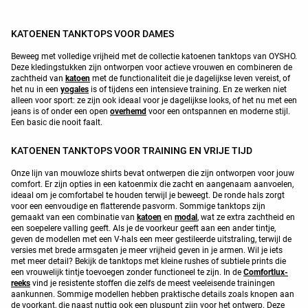
KATOENEN TANKTOPS VOOR DAMES
Beweeg met volledige vrijheid met de collectie katoenen tanktops van OYSHO.
Deze kledingstukken zijn ontworpen voor actieve vrouwen en combineren de
zachtheid van
katoen
met de functionaliteit die je dagelijkse leven vereist, of
het nu in een
yogales
is of tijdens een intensieve training. En ze werken niet
alleen voor sport: ze zijn ook ideaal voor je dagelijkse looks, of het nu met een
jeans is of onder een open
overhemd
voor een ontspannen en moderne stijl.
Een basic die nooit faalt.
KATOENEN TANKTOPS VOOR TRAINING EN VRIJE TIJD
Onze lijn van mouwloze shirts bevat ontwerpen die zijn ontworpen voor jouw
comfort. Er zijn opties in een katoenmix die zacht en aangenaam aanvoelen,
ideaal om je comfortabel te houden terwijl je beweegt. De ronde hals zorgt
voor een eenvoudige en flatterende pasvorm. Sommige tanktops zijn
gemaakt van een combinatie van
katoen
en
modal
, wat ze extra zachtheid en
een soepelere valling geeft. Als je de voorkeur geeft aan een ander tintje,
geven de modellen met een V-hals een meer gestileerde uitstraling, terwijl de
versies met brede armsgaten je meer vrijheid geven in je armen. Wil je iets
met meer detail? Bekijk de tanktops met kleine rushes of subtiele prints die
een vrouwelijk tintje toevoegen zonder functioneel te zijn. In de
Comfortlux-
reeks
vind je resistente stoffen die zelfs de meest veeleisende trainingen
aankunnen. Sommige modellen hebben praktische details zoals knopen aan
de voorkant, die naast nuttig ook een pluspunt zijn voor het ontwerp. Deze