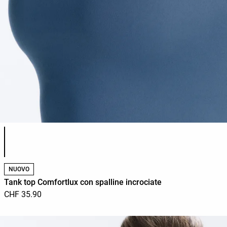
Elenco dei colori del prodotto
NUOVO
Tank top Comfortlux con spalline incrociate
CHF 35.90