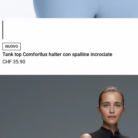
Elenco dei colori del prodotto
NUOVO
Tank top Comfortlux halter con spalline incrociate
CHF 35.90