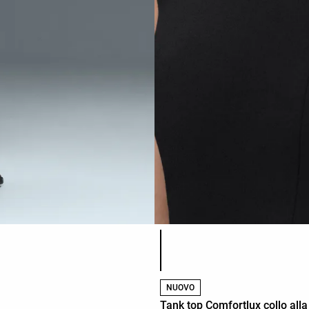
Elenco dei colori del prodotto
NUOVO
Tank top Comfortlux collo all