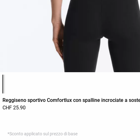
Elenco dei colori del prodotto
Reggiseno sportivo Comfortlux con spalline incrociate a sos
CHF 25.90
*Sconto applicato sul prezzo di base