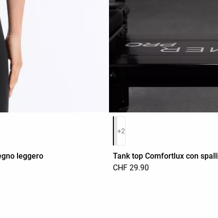
Elenco dei colori del prodotto
+2
tegno leggero
Tank top Comfortlux con spall
CHF 29.90