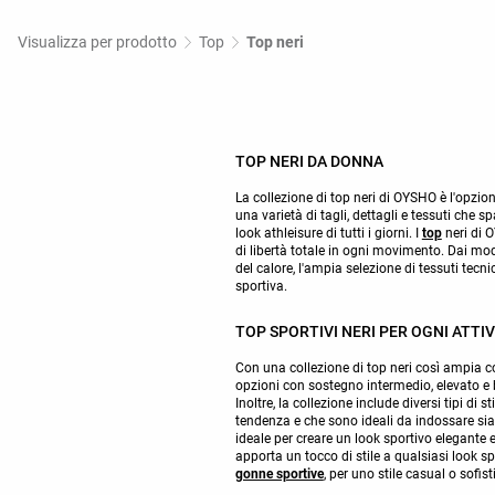
Visualizza per prodotto
Top
Top neri
TOP NERI DA DONNA
La collezione di top neri di OYSHO è l'opzio
una varietà di tagli, dettagli e tessuti che 
look athleisure di tutti i giorni. I
top
neri di 
di libertà totale in ogni movimento. Dai mode
del calore, l'ampia selezione di tessuti tecnic
sportiva.
TOP SPORTIVI NERI PER OGNI ATTIV
Con una collezione di top neri così ampia c
opzioni con sostegno intermedio, elevato e ba
Inoltre, la collezione include diversi tipi di
tendenza e che sono ideali da indossare sia
ideale per creare un look sportivo elegante 
apporta un tocco di stile a qualsiasi look s
gonne sportive
, per uno stile casual o sofist