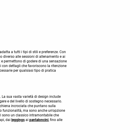
atta a tutti i tipi di stili e preferenze. Con
co diverso alle sessioni di allenamento e ai
rt e permettono di godere di una sensazione
pi con dettagli che favoriscono la ritenzione
ecessarie per qualsiasi tipo di pratica
 La sua vasta varietà di design include
ere e del livello di sostegno necessario.
n schiena incrociata che puntano sulla
oro funzionalità, ma sono anche un'opzione
eri sono un classico intramontabile che
api, dai
leggings
ai
pantaloncini
, fino alle