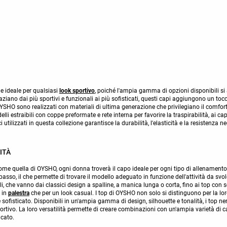
ne ideale per qualsiasi
look sportivo
, poiché l'ampia gamma di opzioni disponibili si ad
spaziano dai più sportivi e funzionali ai più sofisticati, questi capi aggiungono un toc
OYSHO sono realizzati con materiali di ultima generazione che privilegiano il comfo
lli estraibili con coppe preformate e rete interna per favorire la traspirabilità, ai ca
i utilizzati in questa collezione garantisce la durabilità, l'elasticità e la resistenza n
ITÀ
ome quella di OYSHO, ogni donna troverà il capo ideale per ogni tipo di allenamento.
sso, il che permette di trovare il modello adeguato in funzione dell'attività da svolg
 stili, che vanno dai classici design a spalline, a manica lunga o corta, fino ai top co
 in
palestra
che per un look casual. I top di OYSHO non solo si distinguono per la l
e sofisticato. Disponibili in un'ampia gamma di design, silhouette e tonalità, i top n
portivo. La loro versatilità permette di creare combinazioni con un'ampia varietà di c
icato.