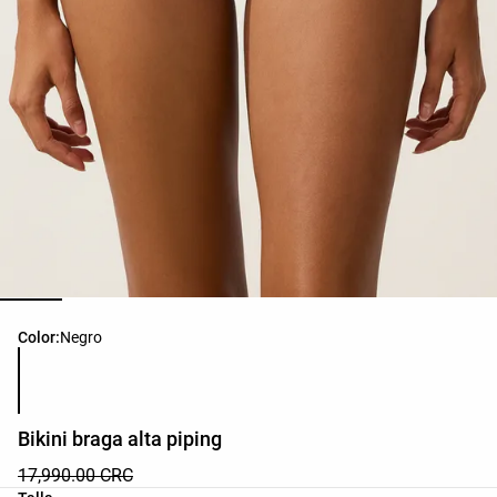
Lista de colores del producto
Color:
Negro
Bikini braga alta piping
17,990.00 CRC
Lista de tallas del producto