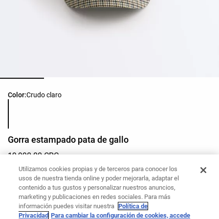
Lista de colores del producto
Color:
Crudo claro
Gorra estampado pata de gallo
19,990.00 CRC
Lista de tallas del producto
Talla
Utilizamos cookies propias y de terceros para conocer los
usos de nuestra tienda online y poder mejorarla, adaptar el
M - Talla Única
contenido a tus gustos y personalizar nuestros anuncios,
marketing y publicaciones en redes sociales. Para más
información puedes visitar nuestra
Política de
¿Quieres comprar este artículo?
Privacidad
Para cambiar la configuración de cookies, accede