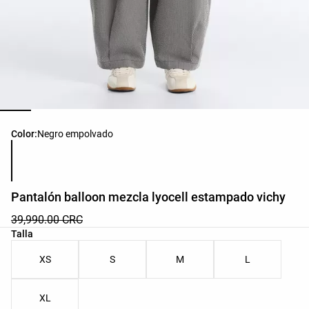
Lista de colores del producto
Color:
Negro empolvado
Pantalón balloon mezcla lyocell estampado vichy
39,990.00 CRC
Lista de tallas del producto
Talla
XS
S
M
L
XL